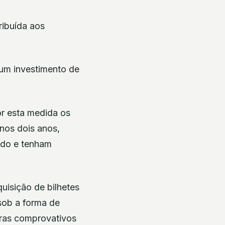
ribuída aos
num investimento de
or esta medida os
nos dois anos,
ado e tenham
uisição de bilhetes
 sob a forma de
uras comprovativos