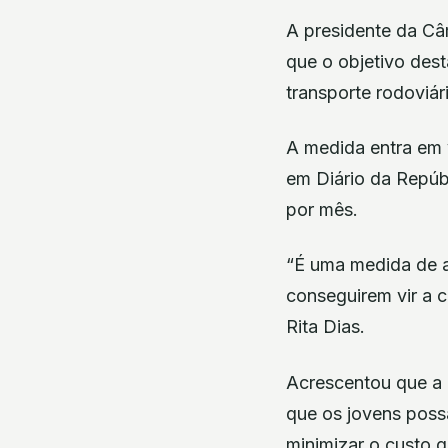
A presidente da Câm
que o objetivo des
transporte rodoviár
A medida entra em v
em Diário da Repúbl
por mês.
“É uma medida de a
conseguirem vir a 
Rita Dias.
Acrescentou que a 
que os jovens possa
minimizar o custo q