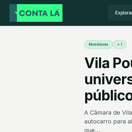
Explora
Mobilidade
+ 1
Vila Po
univers
públic
A Câmara de Vila
autocarro para a
que...