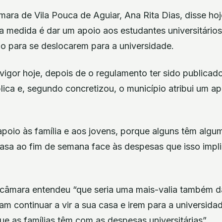
ara de Vila Pouca de Aguiar, Ana Rita Dias, disse ho
ta medida é dar um apoio aos estudantes universitário
io para se deslocarem para a universidade.
igor hoje, depois de o regulamento ter sido publicad
ica e, segundo concretizou, o município atribui um ap
poio às família e aos jovens, porque alguns têm algum
casa ao fim de semana face às despesas que isso impli
câmara entendeu “que seria uma mais-valia também da
m continuar a vir a sua casa e irem para a universidad
ue as famílias têm com as despesas universitárias”.