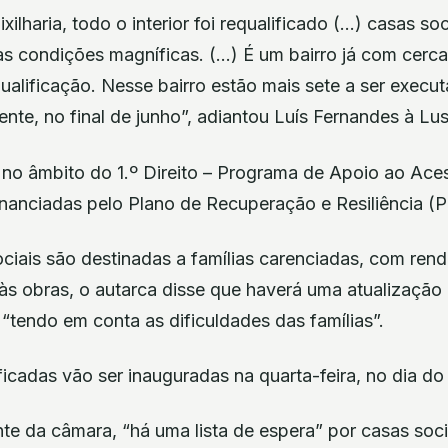
ilharia, todo o interior foi requalificado (…) casas so
as condições magníficas. (…) É um bairro já com cerc
ualificação. Nesse bairro estão mais sete a ser execu
nte, no final de junho”, adiantou Luís Fernandes à Lus
s no âmbito do 1.º Direito – Programa de Apoio ao Ace
inanciadas pelo Plano de Recuperação e Resiliência (
ciais são destinadas a famílias carenciadas, com ren
às obras, o autarca disse que haverá uma atualização 
“tendo em conta as dificuldades das famílias”.
ficadas vão ser inauguradas na quarta-feira, no dia do 
e da câmara, “há uma lista de espera” por casas soci