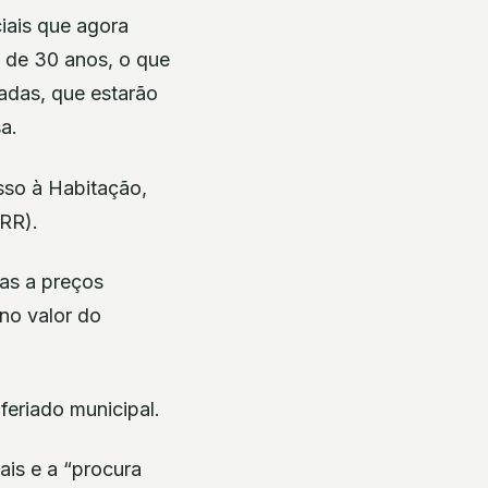
ciais que agora
a de 30 anos, o que
tadas, que estarão
a.
sso à Habitação,
PRR).
das a preços
no valor do
feriado municipal.
ais e a “procura