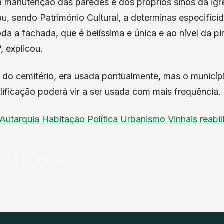
 manutenção das paredes e dos próprios sinos da igrej
ou, sendo Património Cultural, a determinas especifici
oda a fachada, que é belíssima e única e ao nível da pi
, explicou.
o do cemitério, era usada pontualmente, mas o municíp
lificação poderá vir a ser usada com mais frequência.
Autarquia
Habitação
Política
Urbanismo
Vinhais
reabil
X
WhatsApp