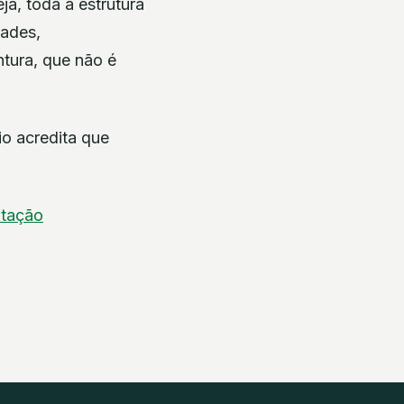
a, toda a estrutura
dades,
ntura, que não é
io acredita que
itação