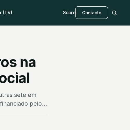
r (TV)
Sobre
Contacto
ros na
ocial
outras sete em
inanciado pelo...