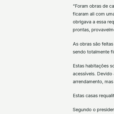
“Foram obras de caix
ficaram ali com um
obrigava a essa req
prontas, provavelme
As obras são feita
sendo totalmente f
Estas habitações so
acessíveis. Devido 
arrendamento, mas 
Estas casas requali
Segundo o president