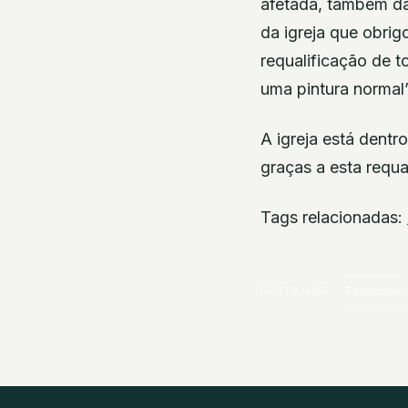
afetada, também da
da igreja que obrig
requalificação de t
uma pintura normal”
A igreja está dentr
graças a esta requa
Tags relacionadas:
PARTILHAR
Facebook