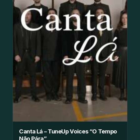
Canta Lá – TuneUp Voices “O Tempo
Não Pára”