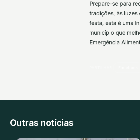
Prepare-se para red
tradições, às luze
festa, esta é uma in
município que melho
Emergência Aliment
PARTILHAR
Facebook
Outras notícias