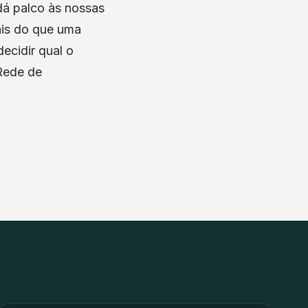
dá palco às nossas
ais do que uma
decidir qual o
 Rede de