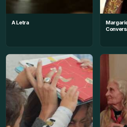
A Letra
Margarid
Conversa